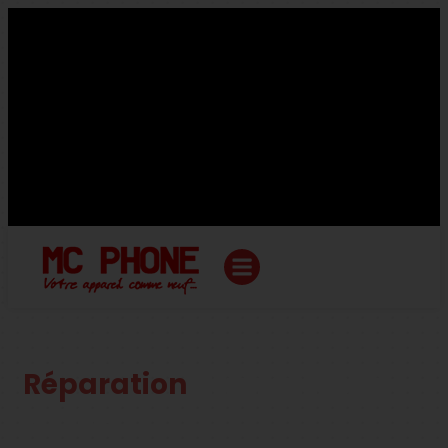
MC PHONES
Réparation
Huawei Mate
20 Lite