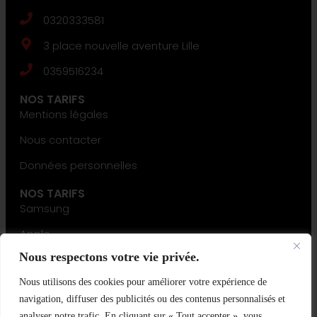
0320333581
3 place nouvelle aventure Lille
0359516234
NOS TARIFS
Mentions légales
Nous contacter
Données personnelles
NOS TARIFS
Samsung
Apple
Nous respectons votre vie privée.
Huawei
Nous utilisons des cookies pour améliorer votre expérience de
navigation, diffuser des publicités ou des contenus personnalisés et
analyser notre trafic. En cliquant sur « Tout accepter », vous
Développement
&
Référencement naturel
par
VIIXDIGITAL