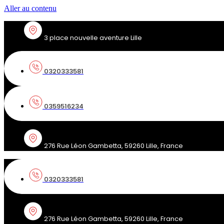
Aller au contenu
3 place nouvelle aventure Lille
0320333581
0359516234
276 Rue Léon Gambetta, 59260 Lille, France
0320333581
276 Rue Léon Gambetta, 59260 Lille, France