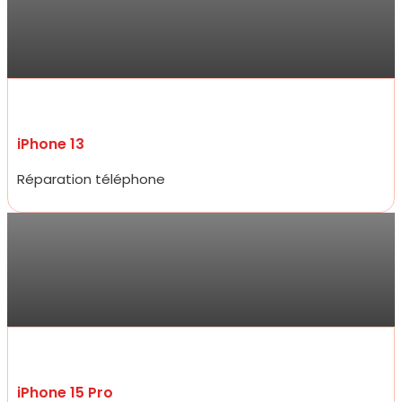
compétitifs tant sur la réparation que sur les accessoires de très
bon qualité. Je ne suis pas déçue du professionnalisme et
réactivité .
iPhone 13
Réparation téléphone
Jarod
Accueil très amical, réparation d’un écran d’iPhone 15 pro à un prix
plus que raisonnable qui défit toute concurrence et rapidité
incroyable, moins de 20 minutes.
iPhone 15 Pro