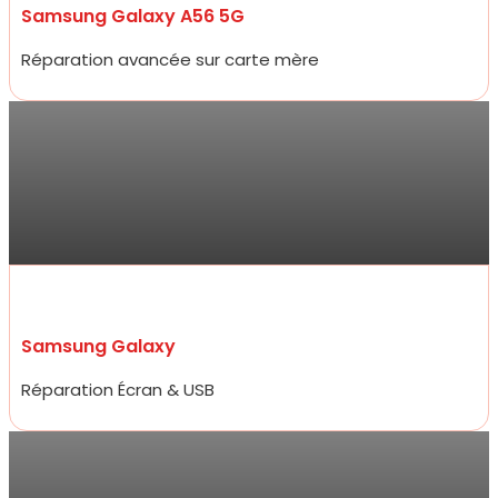
Samsung Galaxy A56 5G
Réparation avancée sur carte mère
Antoine
Allez y les yeux fermés ! Service ultra professionnel, réparateur
efficace, généreux et très rapide. En 15 minutes à peine mon
écran était changé à un prix 2 fois moins cher que les concurrents
d’à côté.
Samsung Galaxy
Réparation Écran & USB
Sarra
Réparation de mon iPhone 13 ce jour , qui a été très rapide et prix