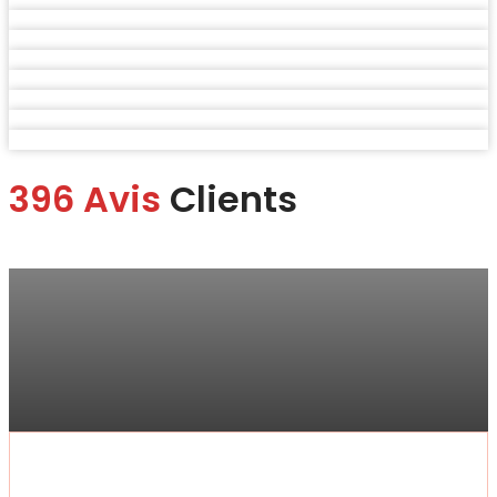
396 Avis
Clients
Marina
“Je me suis rendue à la boutique pour faire changer mon écran.
Je suis ravie du service.
Rapide, efficace, honnête professionnelle et bon rapport qualité
prix !“