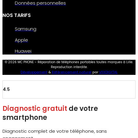
Données personnelles
NOS TARIFS
Samsung
Apple
Huawei
© 2026 MC PHONE – Réparation de téléphones portables toutes marques à Lille.
Reproduction interdite.
Développement
&
Référencement naturel
par
VIIXDIGITAL
4.5
Diagnostic gratuit
de votre
smartphone
Diagnostic complet de votre téléphone, sans