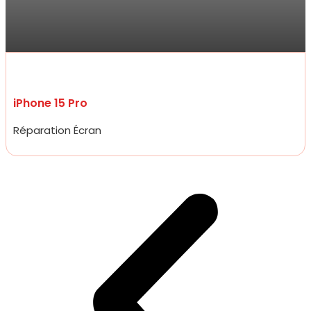
Accueil très amical, réparation d’un écran d’iPhone 15 pro à un prix
plus que raisonnable qui défit toute concurrence et rapidité
incroyable, moins de 20 minutes.
iPhone 15 Pro
Réparation Écran