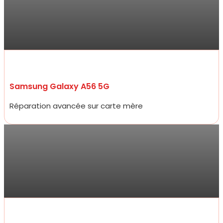
“Je me suis rendue à la boutique pour faire changer mon écran.
Je suis ravie du service.
Rapide, efficace, honnête professionnelle et bon rapport qualité
prix !“
Samsung Galaxy A56 5G
Réparation avancée sur carte mère
Antoine
Allez y les yeux fermés ! Service ultra professionnel, réparateur
efficace, généreux et très rapide. En 15 minutes à peine mon
écran était changé à un prix 2 fois moins cher que les concurrents
d’à côté.