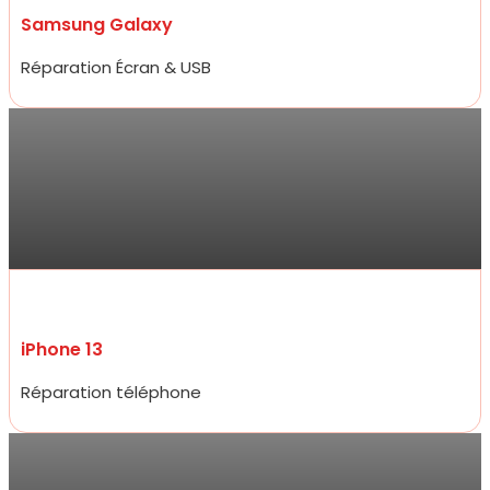
Samsung Galaxy
Réparation Écran & USB
Sarra
Réparation de mon iPhone 13 ce jour , qui a été très rapide et prix
compétitifs tant sur la réparation que sur les accessoires de très
bon qualité. Je ne suis pas déçue du professionnalisme et
réactivité .
iPhone 13
Réparation téléphone
Jarod