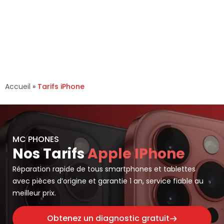
Accueil
»
Tarifs iPhone
MC PHONES
Nos Tarifs
Apple IPhone
Réparation rapide de tous smartphones et tablettes
avec pièces d’origine et garantie 1 an, service fiable au
meilleur prix.
Obtenez un diagnostic gratuit