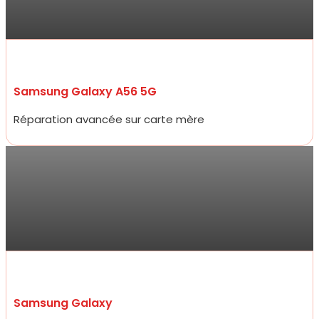
Rapide, efficace, honnête professionnelle et bon rapport qualité
prix !“
Samsung Galaxy A56 5G
Réparation avancée sur carte mère
Antoine
Allez y les yeux fermés ! Service ultra professionnel, réparateur
efficace, généreux et très rapide. En 15 minutes à peine mon
écran était changé à un prix 2 fois moins cher que les concurrents
d’à côté.
Samsung Galaxy