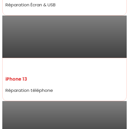
Réparation Écran & USB
Sarra
Réparation de mon iPhone 13 ce jour , qui a été très rapide et prix
compétitifs tant sur la réparation que sur les accessoires de très
bon qualité. Je ne suis pas déçue du professionnalisme et
réactivité .
iPhone 13
Réparation téléphone
Jarod
Accueil très amical, réparation d’un écran d’iPhone 15 pro à un prix
plus que raisonnable qui défit toute concurrence et rapidité