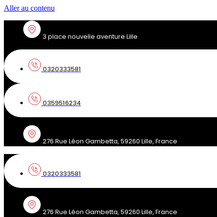
Aller au contenu
3 place nouvelle aventure Lille
0320333581
0359516234
276 Rue Léon Gambetta, 59260 Lille, France
0320333581
276 Rue Léon Gambetta, 59260 Lille, France