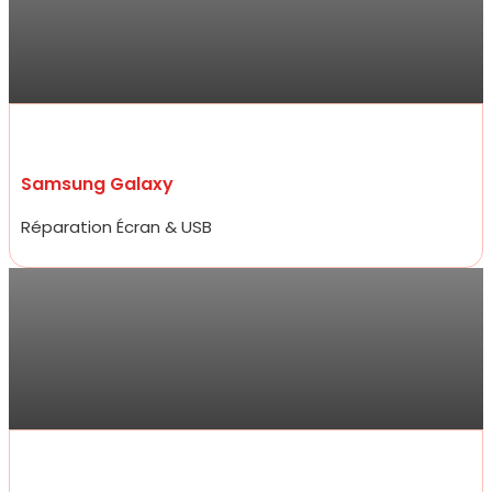
Allez y les yeux fermés ! Service ultra professionnel, réparateur
efficace, généreux et très rapide. En 15 minutes à peine mon
écran était changé à un prix 2 fois moins cher que les concurrents
d’à côté.
Samsung Galaxy
Réparation Écran & USB
Sarra
Réparation de mon iPhone 13 ce jour , qui a été très rapide et prix
compétitifs tant sur la réparation que sur les accessoires de très
bon qualité. Je ne suis pas déçue du professionnalisme et
réactivité .