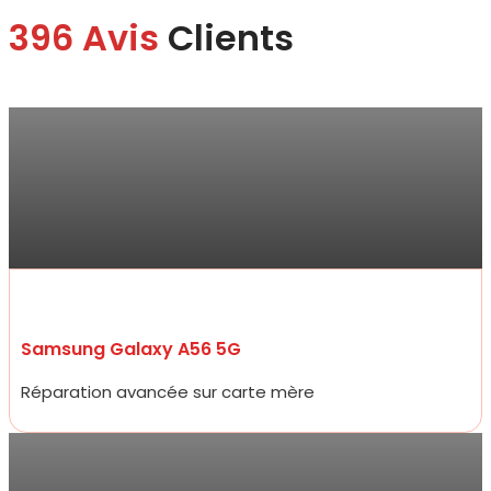
396 Avis
Clients
Marina
“Je me suis rendue à la boutique pour faire changer mon écran.
Je suis ravie du service.
Rapide, efficace, honnête professionnelle et bon rapport qualité
prix !“
Samsung Galaxy A56 5G
Réparation avancée sur carte mère
Antoine