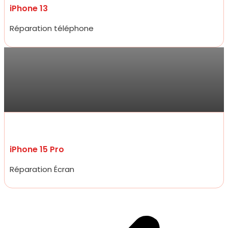
iPhone 13
Réparation téléphone
Jarod
Accueil très amical, réparation d’un écran d’iPhone 15 pro à un prix
plus que raisonnable qui défit toute concurrence et rapidité
incroyable, moins de 20 minutes.
iPhone 15 Pro
Réparation Écran