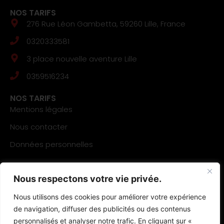
NOS TARIFS
276 Rue Léon Gambetta, 59260 Lille, France
0320333581
3 place nouvelle aventure Lille
0359516234
NOS TARIFS
Mentions légales
Nous contacter
Données personnelles
NOS TARIFS
Samsung
Nous respectons votre vie privée.
Apple
Nous utilisons des cookies pour améliorer votre expérience
de navigation, diffuser des publicités ou des contenus
Huawei
personnalisés et analyser notre trafic. En cliquant sur «