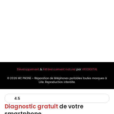
Développement
&
Référencement naturel
par
VIIXDIGITAL
© 2026 MC PHONE – Réparation de téléphones portables toutes marques à
Lille. Reproduction interdite.
4.5
Diagnostic gratuit
de votre
smartphone