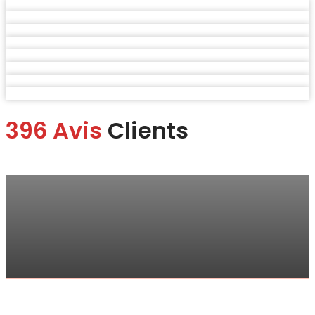
396 Avis
Clients
Marina
“Je me suis rendue à la boutique pour faire changer mon écran.
Je suis ravie du service.
Rapide, efficace, honnête professionnelle et bon rapport qualité
prix !“