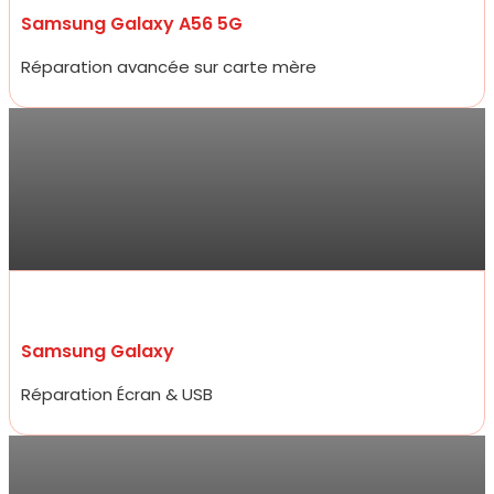
Samsung Galaxy A56 5G
Réparation avancée sur carte mère
Antoine
Allez y les yeux fermés ! Service ultra professionnel, réparateur
efficace, généreux et très rapide. En 15 minutes à peine mon
écran était changé à un prix 2 fois moins cher que les concurrents
d’à côté.
Samsung Galaxy
Réparation Écran & USB
Sarra