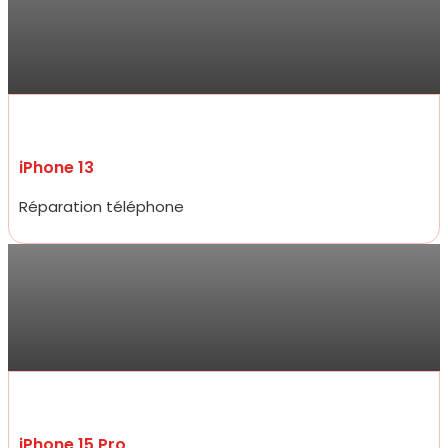
Réparation de mon iPhone 13 ce jour , qui a été très rapide et prix
compétitifs tant sur la réparation que sur les accessoires de très
bon qualité. Je ne suis pas déçue du professionnalisme et
réactivité .
iPhone 13
Réparation téléphone
Jarod
Accueil très amical, réparation d’un écran d’iPhone 15 pro à un prix
plus que raisonnable qui défit toute concurrence et rapidité
incroyable, moins de 20 minutes.
iPhone 15 Pro