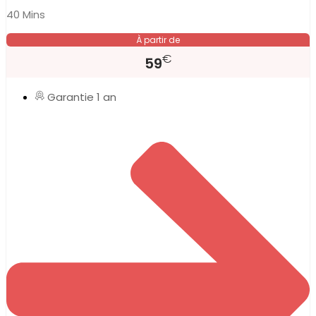
40 Mins
À partir de
€
59
Garantie 1 an