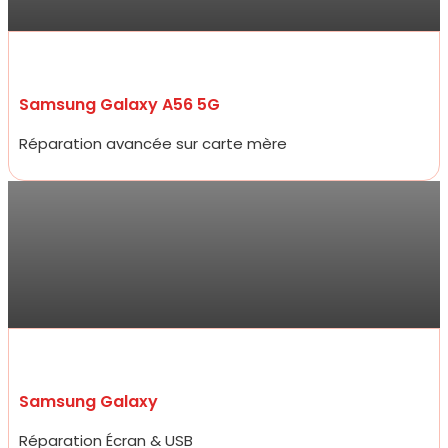
prix !“
Samsung Galaxy A56 5G
Réparation avancée sur carte mère
Antoine
Allez y les yeux fermés ! Service ultra professionnel, réparateur
efficace, généreux et très rapide. En 15 minutes à peine mon
écran était changé à un prix 2 fois moins cher que les concurrents
d’à côté.
Samsung Galaxy
Réparation Écran & USB