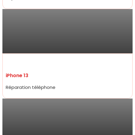
Sarra
Réparation de mon iPhone 13 ce jour , qui a été très rapide et prix
compétitifs tant sur la réparation que sur les accessoires de très
bon qualité. Je ne suis pas déçue du professionnalisme et
réactivité .
iPhone 13
Réparation téléphone
Jarod
Accueil très amical, réparation d’un écran d’iPhone 15 pro à un prix
plus que raisonnable qui défit toute concurrence et rapidité
incroyable, moins de 20 minutes.