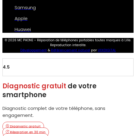
Samsung
Apple
Huawei
© 2026 MC PHONE – Réparation de téléphones portables toutes marques à Lille.
Reproduction interdite.
Développement
&
Référencement naturel
par
VIIXDIGITAL
4.5
Diagnostic gratuit
de votre
smartphone
Diagnostic complet de votre téléphone, sans
engagement.
Diagnostic gratuit
Réparation en 30 min