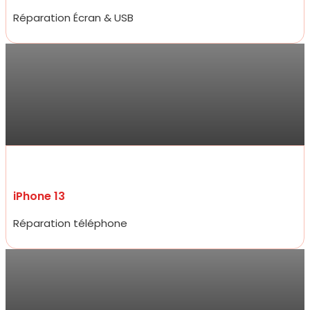
Réparation Écran & USB
Sarra
Réparation de mon iPhone 13 ce jour , qui a été très rapide et prix
compétitifs tant sur la réparation que sur les accessoires de très
bon qualité. Je ne suis pas déçue du professionnalisme et
réactivité .
iPhone 13
Réparation téléphone
Jarod
Accueil très amical, réparation d’un écran d’iPhone 15 pro à un prix
plus que raisonnable qui défit toute concurrence et rapidité