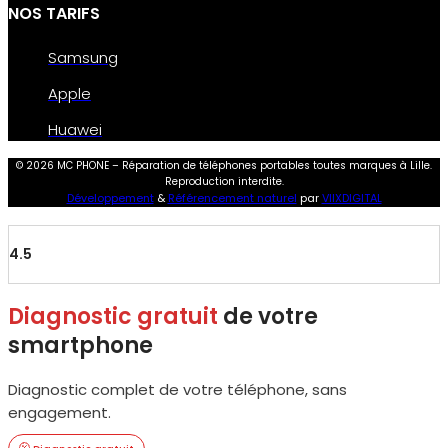
NOS TARIFS
Samsung
Apple
Huawei
© 2026 MC PHONE – Réparation de téléphones portables toutes marques à Lille.
Reproduction interdite.
Développement
&
Référencement naturel
par
VIIXDIGITAL
4.5
Diagnostic gratuit
de votre
smartphone
Diagnostic complet de votre téléphone, sans
engagement.