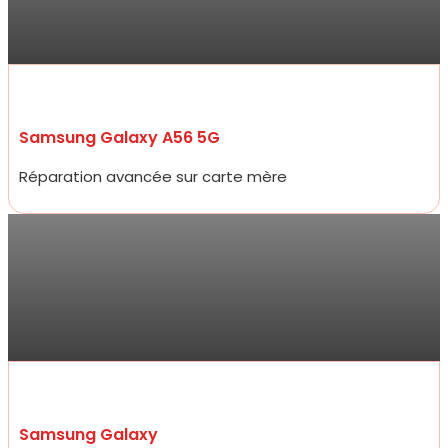
Rapide, efficace, honnête professionnelle et bon rapport qualité
prix !“
Samsung Galaxy A56 5G
Réparation avancée sur carte mère
Antoine
Allez y les yeux fermés ! Service ultra professionnel, réparateur
efficace, généreux et très rapide. En 15 minutes à peine mon
écran était changé à un prix 2 fois moins cher que les concurrents
d’à côté.
Samsung Galaxy