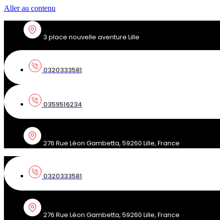
Aller au contenu
3 place nouvelle aventure Lille
0320333581
0359516234
276 Rue Léon Gambetta, 59260 Lille, France
0320333581
276 Rue Léon Gambetta, 59260 Lille, France