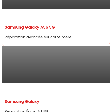
prix !“
Samsung Galaxy A56 5G
Réparation avancée sur carte mère
Antoine
Allez y les yeux fermés ! Service ultra professionnel, réparateur
efficace, généreux et très rapide. En 15 minutes à peine mon
écran était changé à un prix 2 fois moins cher que les concurrents
d’à côté.
Samsung Galaxy
Réparation Écran & USB