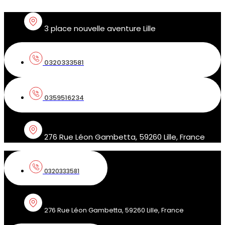
Aller
au
contenu
3 place nouvelle aventure Lille
0320333581
0359516234
276 Rue Léon Gambetta, 59260 Lille, France
0320333581
276 Rue Léon Gambetta, 59260 Lille, France