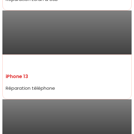
Sarra
Réparation de mon iPhone 13 ce jour , qui a été très rapide et prix
compétitifs tant sur la réparation que sur les accessoires de très
bon qualité. Je ne suis pas déçue du professionnalisme et
réactivité .
iPhone 13
Réparation téléphone
Jarod
Accueil très amical, réparation d’un écran d’iPhone 15 pro à un prix
plus que raisonnable qui défit toute concurrence et rapidité
incroyable, moins de 20 minutes.