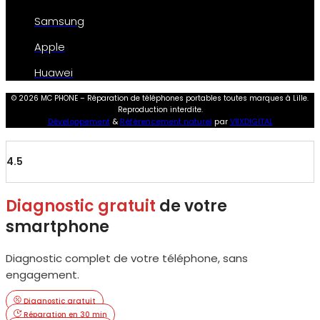
Samsung
Apple
Huawei
© 2026 MC PHONE – Réparation de téléphones portables toutes marques à Lille.
Reproduction interdite.
Développement
&
Référencement naturel
par
VIIXDIGITAL
4.5
Diagnostic gratuit
de votre
smartphone
Diagnostic complet de votre téléphone, sans
engagement.
Diagnostic gratuit
Réparation en 30 min