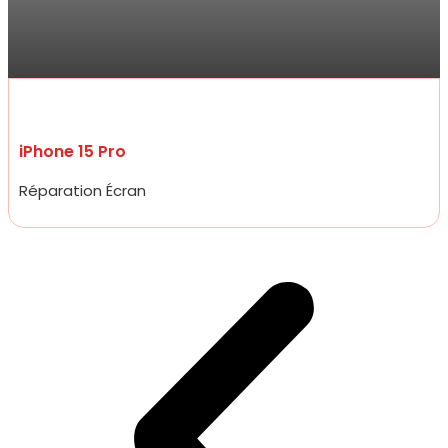
Accueil très amical, réparation d’un écran d’iPhone 15 pro à un prix
plus que raisonnable qui défit toute concurrence et rapidité
incroyable, moins de 20 minutes.
iPhone 15 Pro
Réparation Écran