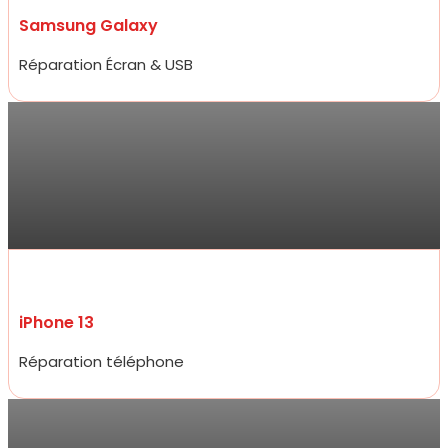
Samsung Galaxy
Réparation Écran & USB
Sarra
Réparation de mon iPhone 13 ce jour , qui a été très rapide et prix
compétitifs tant sur la réparation que sur les accessoires de très
bon qualité. Je ne suis pas déçue du professionnalisme et
réactivité .
iPhone 13
Réparation téléphone
Jarod