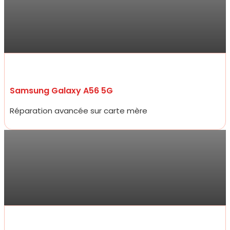
“Je me suis rendue à la boutique pour faire changer mon écran.
Je suis ravie du service.
Rapide, efficace, honnête professionnelle et bon rapport qualité
prix !“
Samsung Galaxy A56 5G
Réparation avancée sur carte mère
Antoine
Allez y les yeux fermés ! Service ultra professionnel, réparateur
efficace, généreux et très rapide. En 15 minutes à peine mon
écran était changé à un prix 2 fois moins cher que les concurrents
d’à côté.