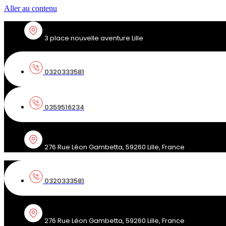
Aller au contenu
3 place nouvelle aventure Lille
0320333581
0359516234
276 Rue Léon Gambetta, 59260 Lille, France
0320333581
276 Rue Léon Gambetta, 59260 Lille, France