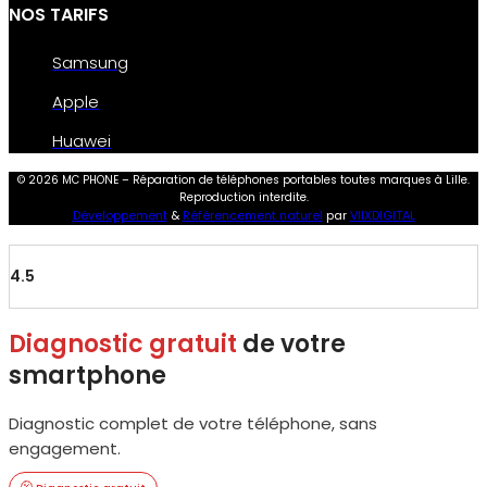
NOS TARIFS
Samsung
Apple
Huawei
© 2026 MC PHONE – Réparation de téléphones portables toutes marques à Lille.
Reproduction interdite.
Développement
&
Référencement naturel
par
VIIXDIGITAL
4.5
Diagnostic gratuit
de votre
smartphone
Diagnostic complet de votre téléphone, sans
engagement.