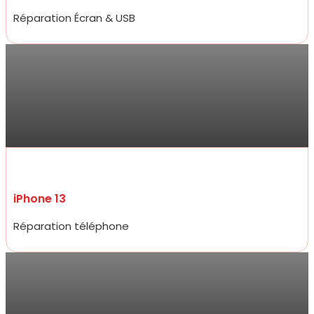
Réparation Écran & USB
Sarra
Réparation de mon iPhone 13 ce jour , qui a été très rapide et prix
compétitifs tant sur la réparation que sur les accessoires de très
bon qualité. Je ne suis pas déçue du professionnalisme et
réactivité .
iPhone 13
Réparation téléphone
Jarod
Accueil très amical, réparation d’un écran d’iPhone 15 pro à un prix
plus que raisonnable qui défit toute concurrence et rapidité