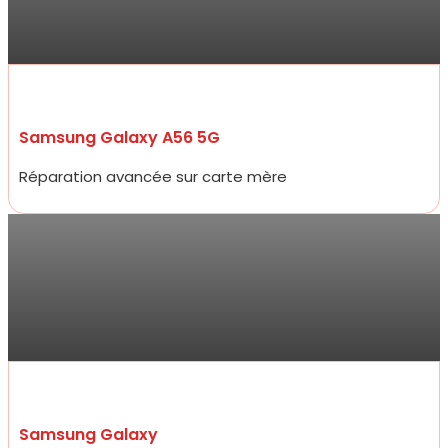
Rapide, efficace, honnête professionnelle et bon rapport qualité
prix !“
Samsung Galaxy A56 5G
Réparation avancée sur carte mère
Antoine
Allez y les yeux fermés ! Service ultra professionnel, réparateur
efficace, généreux et très rapide. En 15 minutes à peine mon
écran était changé à un prix 2 fois moins cher que les concurrents
d’à côté.
Samsung Galaxy