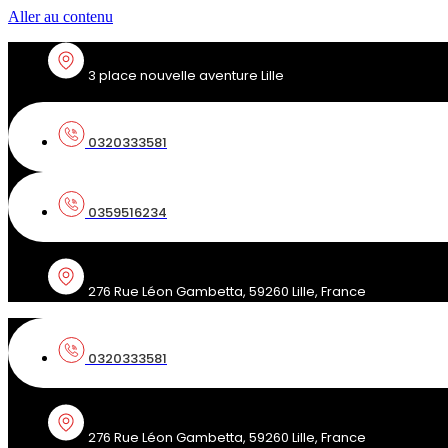
Aller au contenu
3 place nouvelle aventure Lille
0320333581
0359516234
276 Rue Léon Gambetta, 59260 Lille, France
0320333581
276 Rue Léon Gambetta, 59260 Lille, France