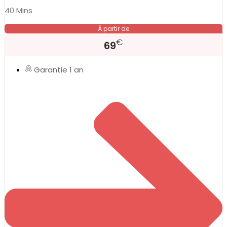
40 Mins
À partir de
€
69
Garantie 1 an