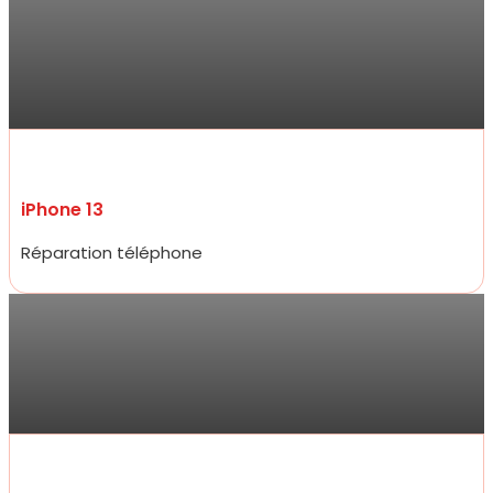
Réparation de mon iPhone 13 ce jour , qui a été très rapide et prix
compétitifs tant sur la réparation que sur les accessoires de très
bon qualité. Je ne suis pas déçue du professionnalisme et
réactivité .
iPhone 13
Réparation téléphone
Jarod
Accueil très amical, réparation d’un écran d’iPhone 15 pro à un prix
plus que raisonnable qui défit toute concurrence et rapidité
incroyable, moins de 20 minutes.