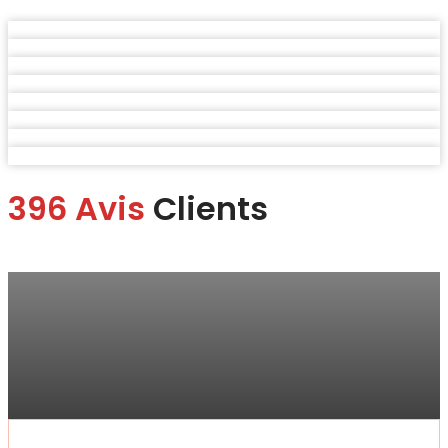
396 Avis
Clients
Marina
“Je me suis rendue à la boutique pour faire changer mon écran.
Je suis ravie du service.
Rapide, efficace, honnête professionnelle et bon rapport qualité
prix !“