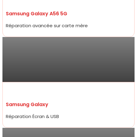
Samsung Galaxy A56 5G
Réparation avancée sur carte mère
Antoine
Allez y les yeux fermés ! Service ultra professionnel, réparateur
efficace, généreux et très rapide. En 15 minutes à peine mon
écran était changé à un prix 2 fois moins cher que les concurrents
d’à côté.
Samsung Galaxy
Réparation Écran & USB
Sarra