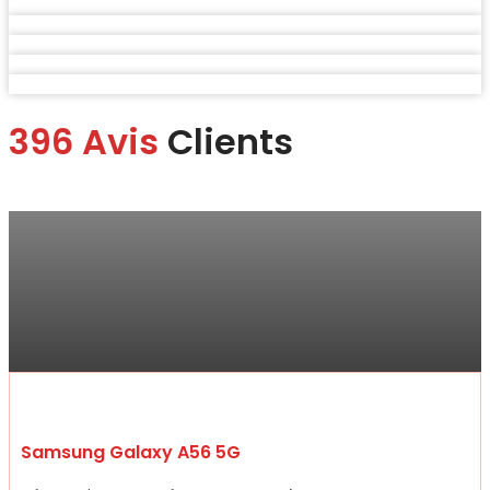
396 Avis
Clients
Marina
“Je me suis rendue à la boutique pour faire changer mon écran.
Je suis ravie du service.
Rapide, efficace, honnête professionnelle et bon rapport qualité
prix !“
Samsung Galaxy A56 5G