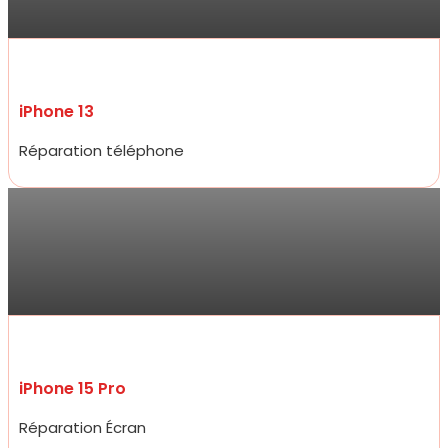
réactivité .
iPhone 13
Réparation téléphone
Jarod
Accueil très amical, réparation d’un écran d’iPhone 15 pro à un prix
plus que raisonnable qui défit toute concurrence et rapidité
incroyable, moins de 20 minutes.
iPhone 15 Pro
Réparation Écran