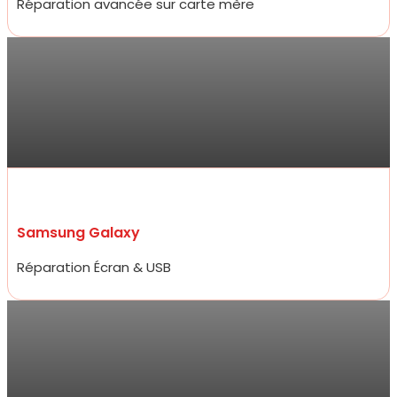
Réparation avancée sur carte mère
Antoine
Allez y les yeux fermés ! Service ultra professionnel, réparateur
efficace, généreux et très rapide. En 15 minutes à peine mon
écran était changé à un prix 2 fois moins cher que les concurrents
d’à côté.
Samsung Galaxy
Réparation Écran & USB
Sarra
Réparation de mon iPhone 13 ce jour , qui a été très rapide et prix
compétitifs tant sur la réparation que sur les accessoires de très
bon qualité. Je ne suis pas déçue du professionnalisme et