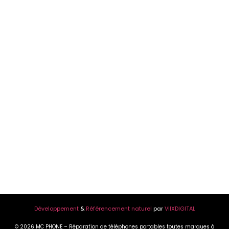
Développement
&
Référencement naturel
par
VIIXDIGITAL
© 2026 MC PHONE – Réparation de téléphones portables toutes marques à